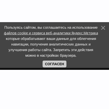
Пользуясь сайтом, вы соглашаетесь на использование
файлов cookie и сервиса веб-аналитики Яндекс.Метрика
которые обрабатывают ваши данные для облегчения
навигации, получения аналитических данных и
улучшения работы сайта. Запретить эти действия
можно в настройках браузера.
СОГЛАСЕН
Copyright www.web-faberlic.ru © 2026
Как сделать заказ
О компании
Доставка и оплата
Контакты
Гарантия и возврат
Пункты выдачи
Размеры одежды и
Политика обработки ПД