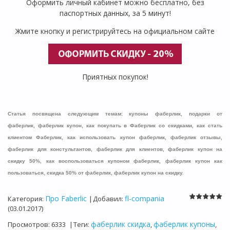
Оформить личный кабинет можно бесплатно, без
паспортных данных, за 5 минут!
Жмите кнопку и регистрируйтесь на официальном сайте
Приятных покупок!
Статья посвящена следующим темам: купоны фаберлик, подарки от
фаберлик, фаберлик купон, как покупать в Фаберлик со скидками, как стать
клиентом Фаберлик, как использовать купон фаберлик, фаберлик отзывы,
фаберлик для констультантов, фаберлик для клиентов, фаберлик купон на
скидку 50%, как воспользоваться купоном фаберлик, фаберлик купон как
пользоваться, скидка 50% от фаберлик, фаберлик купон на скидку.
Про Faberlic
fl-compania
Категория
:
|
Добавил
:
(03.01.2017)
фаберлик скидка
фаберлик купоны
Просмотров
:
6333
|
Теги
:
,
,