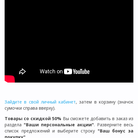
Зайдите в свой личный кабинет
, затем в корзину (значок
сумочки справа вверху).
Товары со скидкой 50%
Вы сможете добавить в заказ из
раздела
"Ваши персональные акции"
. Разверните весь
список предложений и в
ыберите строку
"Ваш бонус за
покупку"