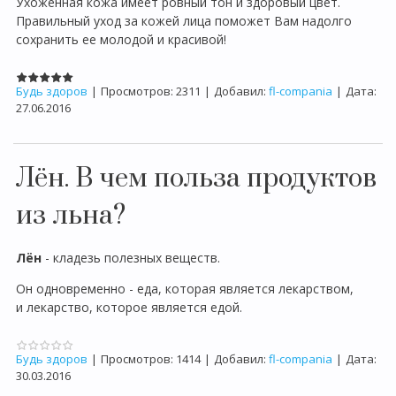
Ухоженная кожа имеет ровный тон и здоровый цвет.
Правильный уход за кожей лица поможет Вам надолго
сохранить ее молодой и красивой!
Будь здоров
|
Просмотров:
2311
|
Добавил:
fl-compania
|
Дата:
27.06.2016
Лён. В чем польза продуктов
из льна?
Лён
- кладезь полезных веществ.
Он одновременно - еда, которая является лекарством,
и лекарство, которое является едой.
Будь здоров
|
Просмотров:
1414
|
Добавил:
fl-compania
|
Дата:
30.03.2016