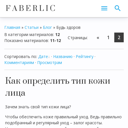
F A B E R L I C
Главная
»
Статьи
»
Блог
» Будь здоров
В категории материалов
:
12
«
1
2
Страницы
:
Показано материалов
:
11-12
Сортировать по
:
Дате
·
Названию
·
Рейтингу
·
Комментариям
·
Просмотрам
Как определить тип кожи
лица
Зачем знать свой тип кожи лица?
Чтобы обеспечить коже правильный уход. Ведь правильно
подобранный и регулярный уход – залог красоты.