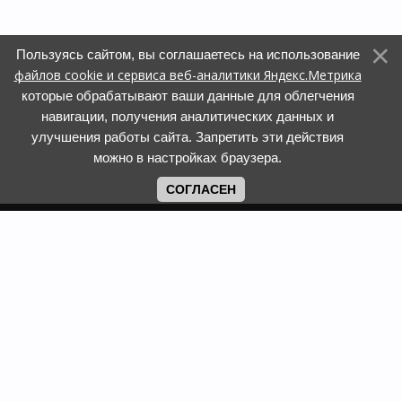
Пользуясь сайтом, вы соглашаетесь на использование
файлов cookie и сервиса веб-аналитики Яндекс.Метрика
которые обрабатывают ваши данные для облегчения
навигации, получения аналитических данных и
улучшения работы сайта. Запретить эти действия
можно в настройках браузера.
СОГЛАСЕН
Copyright www.web-faberlic.ru © 2026
Как сделать заказ
О компании
Доставка и оплата
Контакты
Гарантия и возврат
Пункты выдачи
Размеры одежды и
Политика обработки ПД
обуви
Политика
Задать вопрос
использования cookies
Смотреть каталог