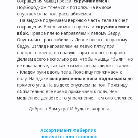
сокращения мышц пресса (
скручиваемся
).
Подбородком тянемся к потолку. На выдохе
опускаемся на пол, расслабляемся.
- На выдохе поднимаем
верхнюю часть тела за счет
сокращения боковых мышц пресса и
скручиваемся
вбок
. Правое плечо направляем к левому бедру.
Опустились, расслабились. Левое плечо - к правому
бедру. Взгляд направляем на левую пятку при
повороте влево, на правую - при повороте вправо.
Делаем всего несколько раз, чтобы мышцы "были", но
не накачанные, так как эти мышцы расширяют талию.
- Кладем руки вдоль тела. Поясницу прижимаем к
полу. На вдохе
выпрямленные ноги поднимаем
до
прямого угла. На выдохе опускаем на пол. Поясницу
обязательно все время прижимаем к полу. Чем
медленнее делаете это упражнение, тем оно сложнее.
Доброго Вам утра! И будьте здоровы!
Ассортимент Фаберлик:
продукты для здоровья