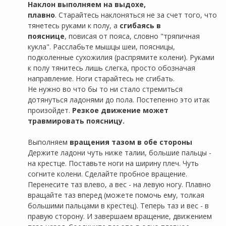
Наклон выполняем на выдохе,
плавно
. Старайтесь наклоняться не за счет того, что
тянетесь руками к полу, а
сгибаясь в
пояснице
, повисая от пояса, словно "тряпичная
кукла". Расслабьте мышцы шеи, поясницы,
подколенные сухожилия (распрямите колени). Руками
к полу тянитесь лишь слегка, просто обозначая
направление.
Ноги старайтесь не сгибать.
Не нужно во что бы то ни стало стремиться
дотянуться ладонями до пола. Постепенно это итак
произойдет.
Резкое движение может
травмировать поясницу.
Выполняем
вращения тазом в обе стороны
Держите ладони чуть ниже талии, большие пальцы -
на крестце. Поставьте ноги на ширину плеч. Чуть
согните колени. Сделайте пробное вращение.
Перенесите таз влево, а вес - на левую ногу. Плавно
вращайте таз вперед (можете помочь ему, толкая
большими пальцами в крестец). Теперь таз и вес - в
правую сторону. И завершаем вращение, движением