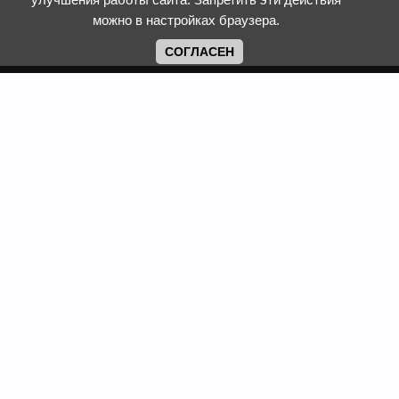
можно в настройках браузера.
СОГЛАСЕН
Copyright www.web-faberlic.ru © 2026
Как сделать заказ
О компании
Доставка и оплата
Контакты
Гарантия и возврат
Пункты выдачи
Размеры одежды и
Политика обработки ПД
обуви
Политика
Задать вопрос
использования cookies
Смотреть каталог
Программы лояльности
Фаберлик
Сайт web-faberlic.ru не является официальным сайтом
компании Faberlic. Это проект ИП Рыжих Татьяны
Александровны, e-mail: fl-compania@mail.ru
Все материалы, опубликованные на данном сайте,