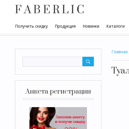
F A B E R L I C
Получить скидку
Продукция
Новинки
Каталоги
Главная
Туа
Анкета регистрации