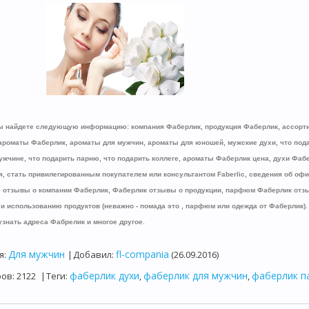
ы найдете следующую информацию: компания Фаберлик, продукция Фаберлик, ассорт
ароматы Фаберлик, ароматы для мужчин, ароматы для юношей, мужские духи, что подар
ужчине, что подарить парню, что подарить коллеге, ароматы Фаберлик цена, духи Фаб
я, стать привилегированным покупателем или консультантом Faberlic, сведения об офиц
 отзывы о компании Фаберлик, Фаберлик отзывы о продукции, парфюм Фаберлик отз
и использованию продуктов (неважно - помада это , парфюм или одежда от Фаберлик). Н
узнать адреса Фабрелик и многое другое.
Для мужчин
fl-compania
я
:
|
Добавил
:
(26.09.2016)
фаберлик духи
фаберлик для мужчин
фаберлик 
ров
:
2122
|
Теги
:
,
,