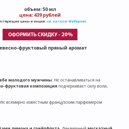
объем: 50 мл
цена: 439 рублей
йствующие цены и акции:
см. каталог Фаберлик
евесно-фруктовый пряный аромат
себе молодого мужчины
. Не останавливаться на
но-фруктовая композиция
подчеркивает силу воли,
erlic всемирно известным французским парфюмером
тами лимона и грейпфрута
. Динамичный
мускатный