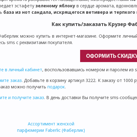
редает эстафету
зеленому яблоку
в сердце аромата, вдохновл
ль
база из нот сандала, искрящегося ветивера и терпкого
Как купить/заказать Крузер Фа
 Фаберлик можно купить в интернет-магазине. Оформите личный
сь sms с реквизитами покупателя.
те в личный кабинет
, воспользовавшись номером и паролем из 
ите заказ
. Добавьте в корзину артикул 3222. К заказу от 1000
заказ можно получить
подарок
.
ите и получите заказ
. В день доставки Вы получите sms-сообще
Ассортимент женской
парфюмерии Faberlic (Фаберлик)