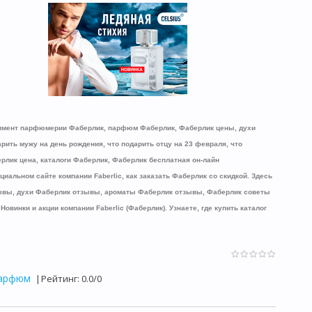
имент парфюмерии Фаберлик, парфюм Фаберлик, Фаберлик цены, духи
ить мужу на день рождения, что подарить отцу на 23 февраля, что
ерлик цена,
каталоги Фаберлик, Фаберлик бесплатная он-лайн
иальном сайте компании Faberlic, как заказать Фаберлик со скидкой. Здесь
ывы, духи Фаберлик отзывы, ароматы Фаберлик отзывы, Фаберлик советы
овинки и акции компании Faberlic (Фаберлик). Узнаете, где купить каталог
парфюм
|
Рейтинг
:
0.0
/
0