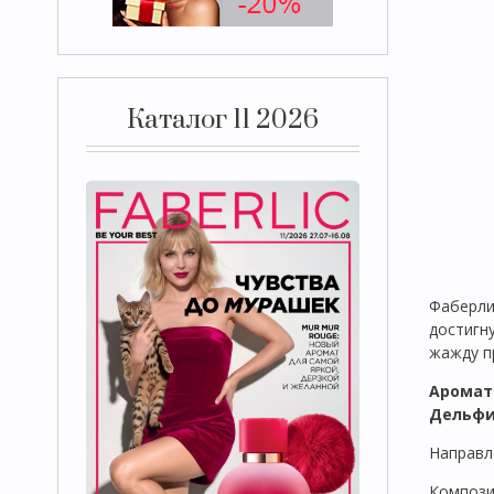
Каталог 11 2026
Фаберли
достигн
жажду п
Аромат 
Дельфи
Направл
Компози