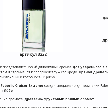
Де
др
артикул 3222
к представляет новый динамичный аромат
для уверенного в 
утом и стремиться к совершенству – его кредо.
Пряная древес
риключений и готовность к риску.
Faberlic Cruiser Extreme
создан специально для компании Fab
н Лёбо
.
ение аромата:
древесно-фруктовый пряный аромат.
ция аромата раскрывается насыщенными, жизнерадостными
но