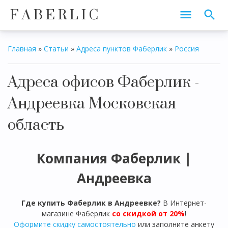
F A B E R L I C
Главная
»
Статьи
»
Адреса пунктов Фаберлик
»
Россия
Адреса офисов Фаберлик -
Андреевка Московская
область
Компания Фаберлик |
Андреевка
Где купить Фаберлик в Андреевке?
В Интернет-
магазине Фаберлик
со скидкой от 20%
!
Оформите скидку самостоятельно
или заполните анкету