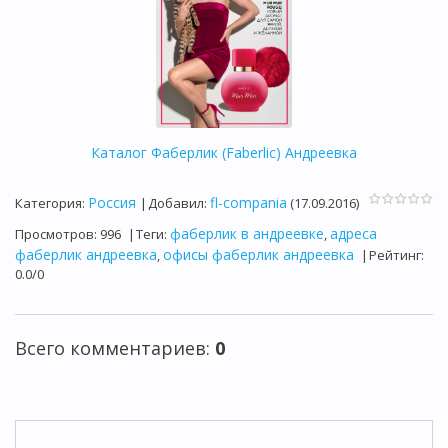
Каталог Фаберлик (Faberlic) Андреевка
Россия
fl-compania
Категория
:
|
Добавил
:
(17.09.2016)
фаберлик в андреевке
адреса
Просмотров
:
996
|
Теги
:
,
фаберлик андреевка
офисы фаберлик андреевка
,
|
Рейтинг
:
0.0
/
0
Всего комментариев
:
0