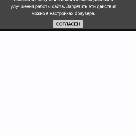
улучшения работы сайта. Запретить эти действия
можно в настройках браузера.
СОГЛАСЕН
Copyright www.web-faberlic.ru © 2026
Как сделать заказ
О компании
Доставка и оплата
Контакты
Гарантия и возврат
Пункты выдачи
Размеры одежды и
Политика обработки ПД
обуви
Политика
Задать вопрос
использования cookies
Смотреть каталог
Программы лояльности
Фаберлик
Сайт web-faberlic.ru не является официальным сайтом
компании Faberlic. Это проект ИП Рыжих Татьяны
Александровны, e-mail: fl-compania@mail.ru