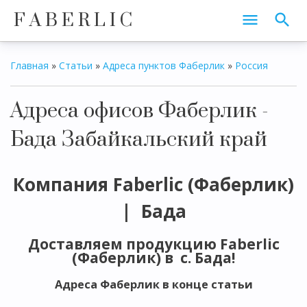
F A B E R L I C
Главная
»
Статьи
»
Адреса пунктов Фаберлик
»
Россия
Адреса офисов Фаберлик -
Бада Забайкальский край
Компания Faberlic (Фаберлик)
| Бада
Доставляем продукцию Faberlic
(Фаберлик) в с. Бада!
Адреса Фаберлик в конце статьи