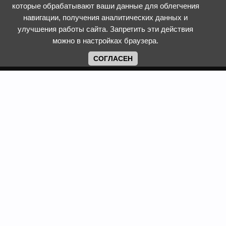
которые обрабатывают ваши данные для облегчения
навигации, получения аналитических данных и
улучшения работы сайта. Запретить эти действия
можно в настройках браузера.
СОГЛАСЕН
Copyright www.web-faberlic.ru © 2026
Как сделать заказ
О компании
Доставка и оплата
Контакты
Гарантия и возврат
Пункты выдачи
Размеры одежды и
Политика обработки ПД
обуви
Политика
Задать вопрос
использования cookies
Смотреть каталог
Программы лояльности
Фаберлик
Сайт web-faberlic.ru не является официальным сайтом
компании Faberlic. Это проект ИП Рыжих Татьяны