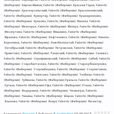
(Фаберлик) Киргиз-Мияки, Faberlic (Фаберлик) Красная Горка, Faberlic
(Фаберлик) Красноусольский, Faberlic (Фаберлик) Краснохолмский,
Faberlic (Фаберлик) Кумертау, Faberlic (Фаберлик) Кушнаренково,
Faberlic (Фаберлик) Куяново, Faberlic (Фаберлик) Малояз, Faberlic
(Фаберлик) Межгорье, Faberlic (Фаберлик) Мелеуз, Faberlic (Фаберлик)
Месягутово, Faberlic (Фаберлик) Мишкино, Faberlic (Фаберлик)
Мраково, Faberlic (Фаберлик) Нефтекамск, Faberlic (Фаберлик) Николо-
Березовка, Faberlic (Фаберлик) Новобелокатай, Faberlic (Фаберлик)
Октябрьский, Faberlic (Фаберлик) Петровское, Faberlic (Фаберлик)
Приютово, Faberlic (Фаберлик) Раевский, Faberlic (Фаберлик) Салават,
Faberlic (Фаберлик) Серафимовский, Faberlic (Фаберлик) Сибай, Faberlic
(Фаберлик) Старобалтачево, Faberlic (Фаберлик) Старосубхангулово,
Faberlic (Фаберлик) Стерлибашево, Faberlic (Фаберлик) Стерлитамак,
Faberlic (Фаберлик) Темясово, Faberlic (Фаберлик) Толбазы, Faberlic
(Фаберлик) Туймазы, Faberlic (Фаберлик) Уральск, Faberlic (Фаберлик)
Ургаза, Faberlic (Фаберлик) Уфа, Faberlic (Фаберлик) Учалы, Faberlic
(Фаберлик) Федоровка, Faberlic (Фаберлик) Чекмагуш, Faberlic
(Фаберлик) Чишмы, Faberlic (Фаберлик) Шаран, Faberlic (Фаберлик)
Языково, Faberlic (Фаберлик) Янаул, Faberlic (Фаберлик) Янгантау
Россия
fl-compania
Категория
:
|
Добавил
:
(23.08.2017)