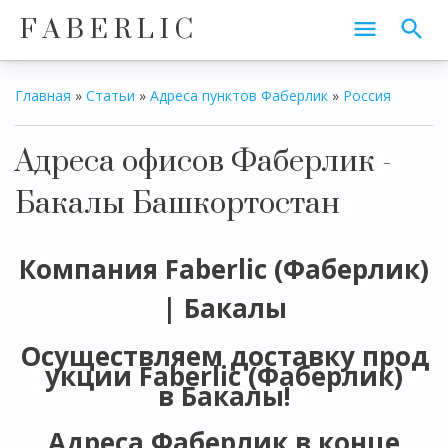
F A B E R L I C
Главная
»
Статьи
»
Адреса пунктов Фаберлик
»
Россия
Адреса офисов Фаберлик -
Бакалы Башкортостан
Компания Faberlic (Фаберлик)
|
Бакалы
Осуществляем доставку прод
укции Faberlic (Фаберлик)
в Бакалы!
Адреса Фаберлик в конце