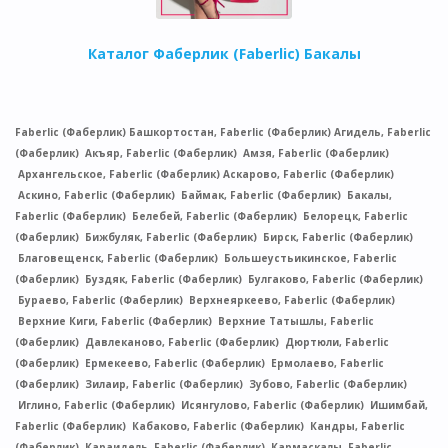
Каталог Фаберлик (Faberlic) Бакалы
Faberlic (Фаберлик) Башкортостан, Faberlic (Фаберлик) Агидель, Faberlic
(Фаберлик) Акъяр, Faberlic (Фаберлик) Амзя, Faberlic (Фаберлик)
Архангельское, Faberlic (Фаберлик) Аскарово, Faberlic (Фаберлик)
Аскино, Faberlic (Фаберлик) Баймак, Faberlic (Фаберлик) Бакалы,
Faberlic (Фаберлик) Белебей, Faberlic (Фаберлик) Белорецк, Faberlic
(Фаберлик) Бижбуляк, Faberlic (Фаберлик) Бирск, Faberlic (Фаберлик)
Благовещенск, Faberlic (Фаберлик) Большеустьикинское, Faberlic
(Фаберлик) Буздяк, Faberlic (Фаберлик) Булгаково, Faberlic (Фаберлик)
Бураево, Faberlic (Фаберлик) Верхнеяркеево, Faberlic (Фаберлик)
Верхние Киги, Faberlic (Фаберлик) Верхние Татышлы, Faberlic
(Фаберлик) Давлеканово, Faberlic (Фаберлик) Дюртюли, Faberlic
(Фаберлик) Ермекеево, Faberlic (Фаберлик) Ермолаево, Faberlic
(Фаберлик) Зилаир, Faberlic (Фаберлик) Зубово, Faberlic (Фаберлик)
Иглино, Faberlic (Фаберлик) Исянгулово, Faberlic (Фаберлик) Ишимбай,
Faberlic (Фаберлик) Кабаково, Faberlic (Фаберлик) Кандры, Faberlic
(Фаберлик) Караидель, Faberlic (Фаберлик) Кармаскалы, Faberlic