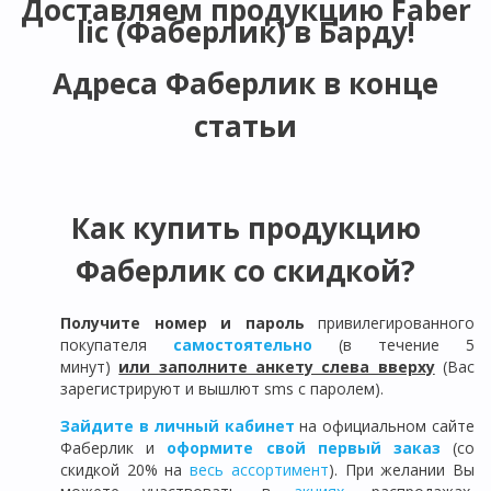
Доставляем продукцию Faber
lic (Фаберлик) в
Барду
!
Адреса Фаберлик в конце
статьи
Как купить продукцию
Фаберлик со скидкой?
Получите номер и пароль
привилегированного
покупателя
самостоятельно
(в течение 5
минут)
или заполните анкету слева вверху
(Вас
зарегистрируют и вышлют sms с паролем).
Зайдите в личный кабинет
на официальном сайте
Фаберлик и
оформите свой первый заказ
(со
скидкой 20% на
весь ассортимент
). При желании Вы