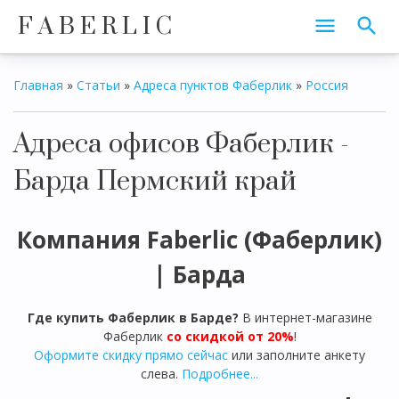
F A B E R L I C
Главная
»
Статьи
»
Адреса пунктов Фаберлик
»
Россия
Адреса офисов Фаберлик -
Барда Пермский край
Компания Faberlic (Фаберлик)
|
Барда
Где купить Фаберлик в
Барде
?
В интернет-магазине
Фаберлик
со скидкой от 20%
!
Оформите скидку прямо сейчас
или заполните анкету
слева.
Подробнее...