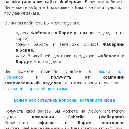
на официальном сайте Фаберлик
. В личном кабинете
Вы можете выбрать ближайший к Вам агентский пункт для
получения заказа.
В личном кабинете Вы можете узнать:
адреса
Фаберлик в
Барде
(в том числе, увидеть на
карте),
график работы и телефоны офисов
Фаберлик
в
Барде
,
дату ближайшей доставки продукции
Фаберлик
в
Барду
и многое другое.
Вы можете принять участие в
акции для
новичков
и
получить от компании
замечательный подарок
, а также принять участие
в
выгодной стартовой программе
.
Если у Вас остались вопросы, загляните сюда
Получать свои заказы Вы можете на любом агентском
пункте
компании Faberlic (Фаберлик)
.
Количество
офисов в
Барде
постоянно
растет.
Выберите ближайший к Вам агентский пункт (офис