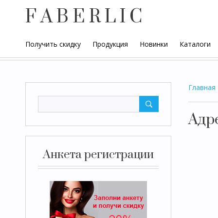
F A B E R L I C
Получить скидку
Продукция
Новинки
Каталоги
Главная
Адр
Анкета регистрации