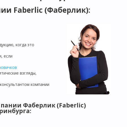
и Faberlic (Фаберлик):
дукцию, когда это
, если
новичков
итические взгляды,
 консультантом компании
пании Фаберлик (Faberlic)
ринбурга: