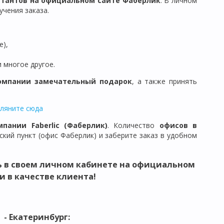
ьтантов на официальном сайте Фаберлик
. В личном
чения заказа.
е),
и многое другое.
омпании замечательный подарок
, а также принять
гляните сюда
мпании Faberlic (Фаберлик)
. Количество
офисов в
кий пункт (офис Фаберлик) и заберите заказ в удобном
ь в своем личном кабинете на официальном
и в качестве клиента!
- Екатеринбург: