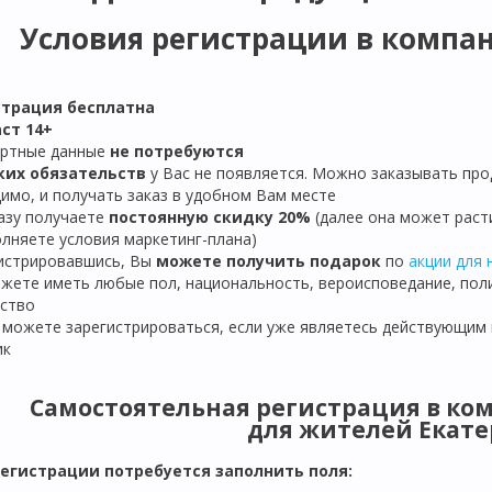
Условия регистрации в компани
страция бе
сплатна
ст 14+
ортные данные
не потребуются
ких обязательств
у Вас не появляется. Можно заказывать про
имо, и получать заказ в удобном Вам месте
разу получаете
постоянную скидку 20%
(далее она может расти
лняете условия маркетинг-плана)
гистрировавшись, Вы
можете получить подарок
по
акции для 
ожете иметь любые пол, национальность, вероисповедание, пол
ство
е можете зарегистрироваться, если уже являетесь действующим
ик
Самостоятельная регистрация в ком
для жителей Екате
регистрации потребуется заполнить поля: