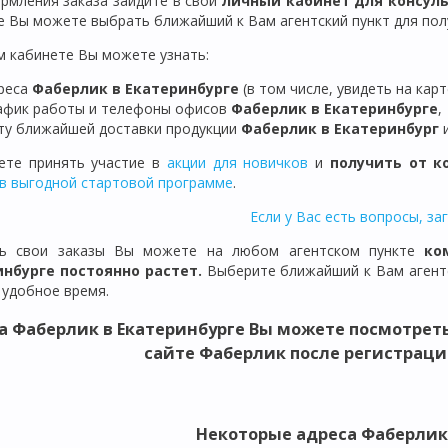
рмления заказа зайдите в свой
личный кабинет для консул
е Вы можете выбрать ближайший к Вам агентский пункт для полу
м кабинете Вы можете узнать:
реса
Фаберлик в
Екатеринбурге
(в том числе, увидеть на карт
афик работы и телефоны офисов
Фаберлик в
Екатеринбурге
,
ту ближайшей доставки продукции
Фаберлик
в
Екатеринбург
те принять участие в
акции для новичков
и
получить от к
в выгодной стартовой программе
.
Если у Вас есть вопросы, за
ть свои заказы Вы можете на любом агентском пункте
ко
инбурге
постоянно растет.
Выберите ближайший к Вам агентс
 удобное время.
а Фаберлик в Екатеринбурге Вы можете посмотрет
сайте Фаберлик после регистраци
Некоторые адреса Фаберлик 