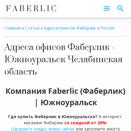
F A B E R L I C
Главная
»
Статьи
»
Адреса пунктов Фаберлик
»
Россия
Адреса офисов Фаберлик -
Южноуральск Челябинская
область
Компания Faberlic (Фаберлик)
|
Южноуральск
Где купить Фаберлик в
Южноуральске
?
В интернет-
магазине Фаберлик
со скидкой от 20%
!
Оформите скидку прямо сейчас
или заполните анкету