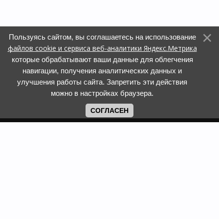
Пользуясь сайтом, вы соглашаетесь на использование
файлов cookie и сервиса веб-аналитики Яндекс.Метрика
которые обрабатывают ваши данные для облегчения
навигации, получения аналитических данных и
улучшения работы сайта. Запретить эти действия
можно в настройках браузера.
СОГЛАСЕН
Copyright www.web-faberlic.ru © 2026
Как сделать заказ
О компании
Доставка и оплата
Контакты
Гарантия и возврат
Пункты выдачи
Размеры одежды и
Политика обработки ПД
обуви
Политика
Задать вопрос