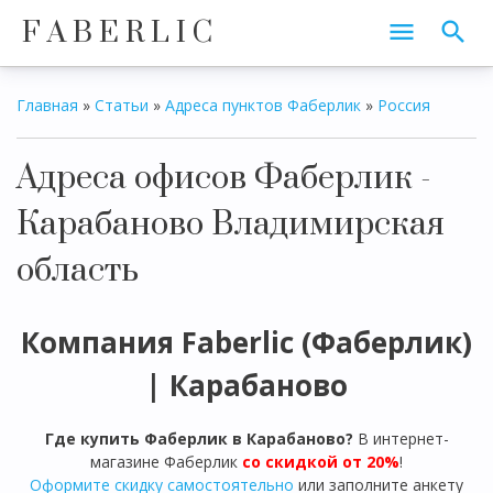
F A B E R L I C
Главная
»
Статьи
»
Адреса пунктов Фаберлик
»
Россия
Адреса офисов Фаберлик -
Карабаново Владимирская
область
Компания Faberlic (Фаберлик)
|
Карабаново
Где купить Фаберлик в
Карабаново
?
В интернет-
магазине Фаберлик
со скидкой от 20%
!
Оформите скидку самостоятельно
или заполните анкету