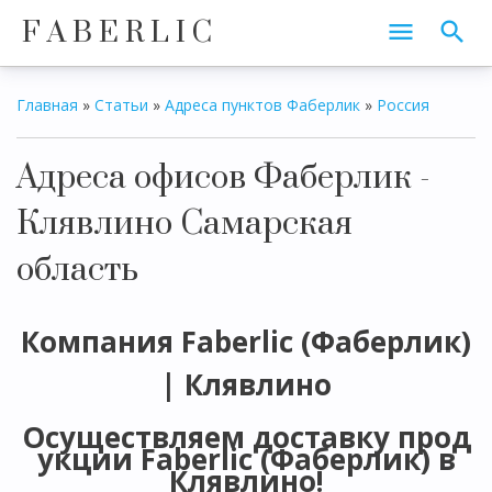
F A B E R L I C
Главная
»
Статьи
»
Адреса пунктов Фаберлик
»
Россия
Адреса офисов Фаберлик -
Клявлино Самарская
область
Компания Faberlic (Фаберлик)
| Клявлино
Осуществляем доставку прод
укции Faberlic (Фаберлик) в
Клявлино!