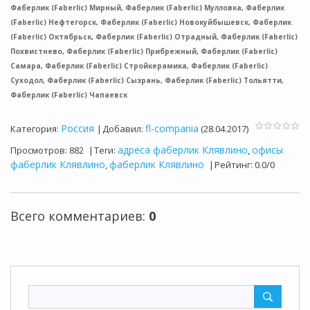
Фаберлик (Faberlic) Мирный, Фаберлик (Faberlic) Мулловка, Фаберлик
(Faberlic) Нефтегорск, Фаберлик (Faberlic) Новокуйбышевск, Фаберлик
(Faberlic) Октябрьск, Фаберлик (Faberlic) Отрадный, Фаберлик (Faberlic)
Похвистнево, Фаберлик (Faberlic) Прибрежный, Фаберлик (Faberlic)
Самара, Фаберлик (Faberlic) Стройкерамика, Фаберлик (Faberlic)
Суходол, Фаберлик (Faberlic) Сызрань, Фаберлик (Faberlic) Тольятти,
Фаберлик (Faberlic) Чапаевск
Россия
fl-compania
Категория
:
|
Добавил
:
(28.04.2017)
адреса фаберлик Клявлино
офисы
Просмотров
:
882
|
Теги
:
,
фаберлик Клявлино
фаберлик Клявлино
,
|
Рейтинг
:
0.0
/
0
Всего комментариев
:
0