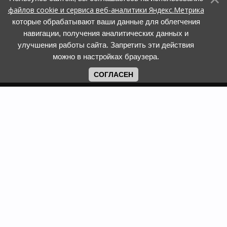
файлов cookie и сервиса веб-аналитики Яндекс.Метрика
которые обрабатывают ваши данные для облегчения
навигации, получения аналитических данных и
улучшения работы сайта. Запретить эти действия
можно в настройках браузера.
СОГЛАСЕН
Copyright www.web-faberlic.ru © 2026
Как сделать заказ
О компании
Доставка и оплата
Контакты
Гарантия и возврат
Пункты выдачи
Размеры одежды и
Политика обработки ПД
обуви
Политика
Задать вопрос
использования cookies
Смотреть каталог
Программы лояльности
Фаберлик