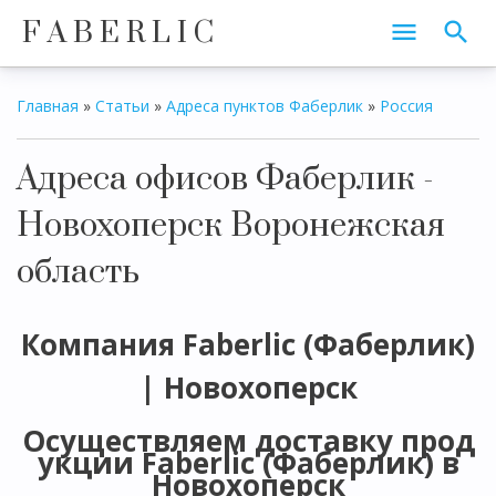
F A B E R L I C
Главная
»
Статьи
»
Адреса пунктов Фаберлик
»
Россия
Адреса офисов Фаберлик -
Новохоперск Воронежская
область
Компания Faberlic (Фаберлик)
| Новохоперск
Осуществляем доставку прод
укции Faberlic (Фаберлик) в
Новохоперск