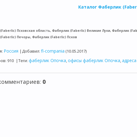
Каталог Фаберлик (Faberl
Faberlic) Псковская область, Фаберлик (Faberlic) Великие Луки, Фаберлик (Fabe
Faberlic) Печоры, Фаберлик (Faberlic) Псков
Россия
fl-compania
я
:
|
Добавил
:
(10.05.2017)
фаберлик Опочка
офисы фаберлик Опочка
адреса
ров
:
910
|
Теги
:
,
,
 комментариев
:
0