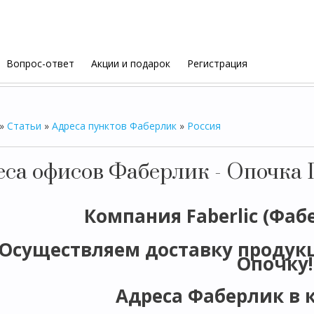
Вопрос-ответ
Акции и подарок
Регистрация
»
Статьи
»
Адреса пунктов Фаберлик
»
Россия
еса офисов Фаберлик - Опочка 
Компания Faberlic (Фаб
Осуществляем доставку продукци
Опочку!
Адреса Фаберлик в 