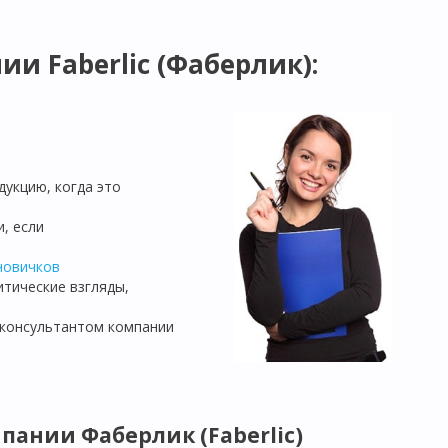
и Faberlic (Фаберлик):
дукцию, когда это
, если
новичков
итические взгляды,
 консультантом компании
пании Фаберлик (Faberlic)