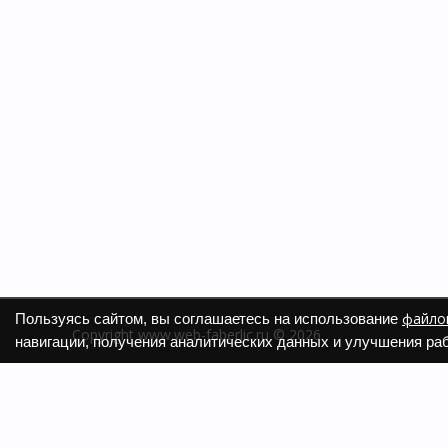
файлов
Пользуясь сайтом, вы соглашаетесь на использование
Copyright www.web-faberlic.ru © 2026
навигации, получения аналитических данных и улучшения раб
О компании
Как сдел
Контакты
Доставк
Пункты выдачи
Гарантия
Политика обработки ПД
Размеры