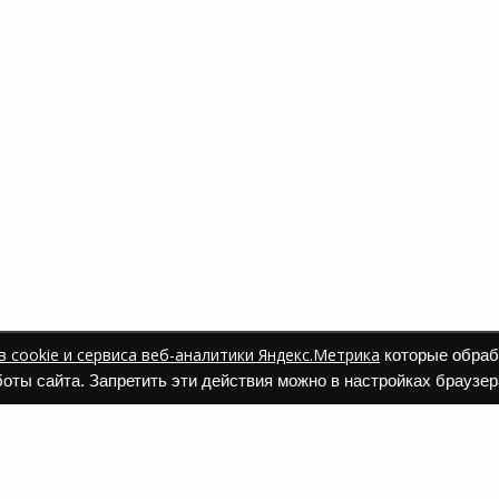
 cookie и сервиса веб-аналитики Яндекс.Метрика
которые обраб
оты сайта. Запретить эти действия можно в настройках браузер
ать заказ
а и оплата
 и возврат
 одежды и обуви