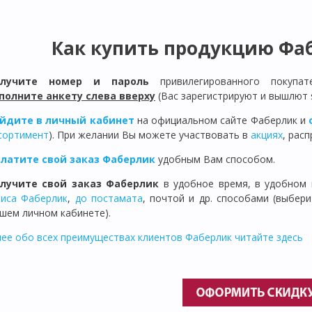
Как купить продукцию Фаб
олучите номер и пароль
привилегированного покупа
полните анкету слева вверху
(Вас зарегистрируют и вышлют 
йдите в личный кабинет
на официальном сайте Фаберлик и
сортимент
). При желании Вы можете участвовать в
акциях
, рас
латите свой заказ Фаберлик
удобным Вам способом.
лучите свой заказ Фаберлик
в удобное время, в удобном 
иса Фаберлик
,
до постамата
, почтой и др. способами (выбер
шем личном кабинете).
ее обо всех преимуществах клиентов Фаберлик читайте здесь