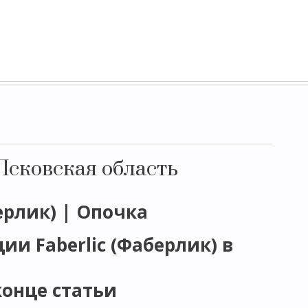
Псковская область
ерлик) | Опочка
и Faberlic (Фаберлик) в
конце статьи