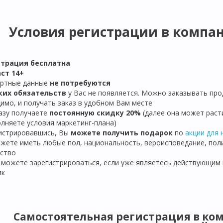
Условия регистрации в компани
страция бе
сплатна
ст 14+
ортные данные
не потребуются
ких обязательств
у Вас не появляется. Можно заказывать про
имо, и получать заказ в удобном Вам месте
разу получаете
постоянную скидку 20%
(далее она может расти
лняете условия маркетинг-плана)
гистрировавшись, Вы
можете получить подарок
по
акции для 
ожете иметь любые пол, национальность, вероисповедание, пол
ство
е можете зарегистрироваться, если уже являетесь действующим
ик
Самостоятельная регистрация в ком