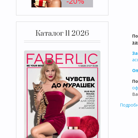
Каталог 11 2026
П
за
За
ас
Оп
По
оф
Ва
Подробн