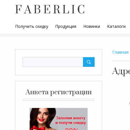
F A B E R L I C
Получить скидку
Продукция
Новинки
Каталоги
Главная
Адр
Анкета регистрации