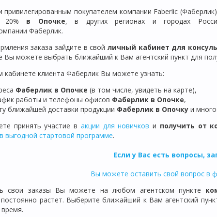
и привилегированным покупателем компании Faberlic (Фаберлик
ой 20%
в Опочке
, в других регионах и городах Росс
омпании Фаберлик.
рмления заказа зайдите в свой
личный кабинет для консул
е Вы можете выбрать ближайший к Вам агентский пункт для полу
м кабинете клиента Фаберлик Вы можете узнать:
реса
Фаберлик в Опочке
(в том числе, увидеть на карте),
афик работы и телефоны офисов
Фаберлик в
Опочке
,
ту ближайшей доставки продукции
Фаберлик
в
Опочку
и много
те принять участие в
акции для новичков
и
получить от к
в выгодной стартовой программе
.
Если у Вас есть вопросы, з
Вы можете оставить свой вопрос в 
ть свои заказы Вы можете на любом агентском пункте
ко
е
постоянно растет.
Выберите ближайший к Вам агентский пункт
 время.