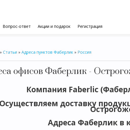
Вопрос-ответ
Акции и подарок
Регистрация
»
Статьи
»
Адреса пунктов Фаберлик
»
Россия
еса офисов Фаберлик - Острог
Компания Faberlic (Фабер
Осуществляем доставку продукци
Острогож
Адреса Фаберлик в 