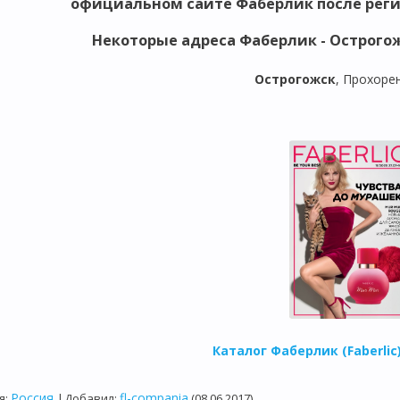
официальном сайте Фаберлик после реги
Некоторые адреса
Фаберлик - Острогож
Острогожск
, Прохорен
Каталог Фаберлик (Faberli
Россия
fl-compania
я
:
|
Добавил
:
(08.06.2017)