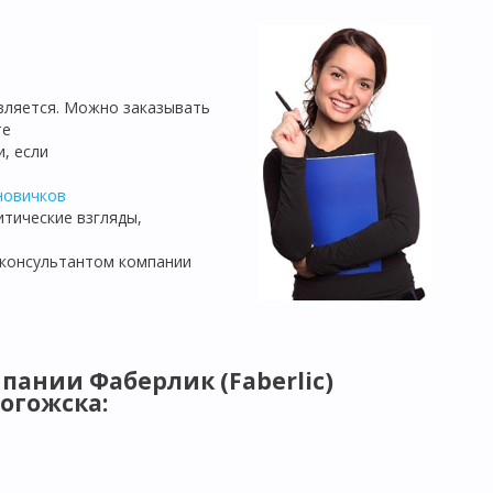
является. Можно заказывать
те
, если
новичков
итические взгляды,
 консультантом компании
пании Фаберлик (Faberlic)
огожска
: