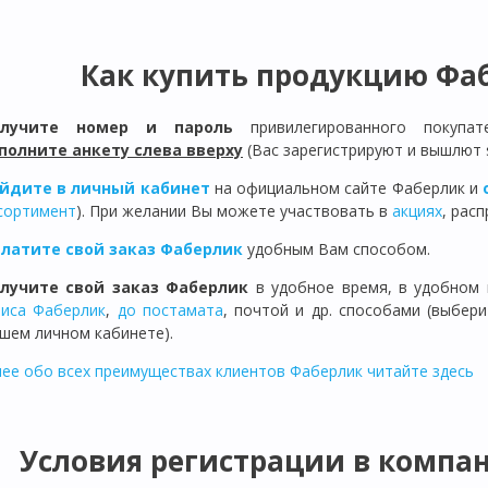
Как купить продукцию Фаб
олучите номер и пароль
привилегированного покупа
полните анкету слева вверху
(Вас зарегистрируют и вышлют 
йдите в личный кабинет
на официальном сайте Фаберлик и
сортимент
). При желании Вы можете участвовать в
акциях
, рас
латите свой заказ Фаберлик
удобным Вам способом.
лучите свой заказ Фаберлик
в удобное время, в удобном 
иса Фаберлик
,
до постамата
, почтой и др. способами (выбер
шем личном кабинете).
ее обо всех преимуществах клиентов Фаберлик читайте здесь
Условия регистрации в компани