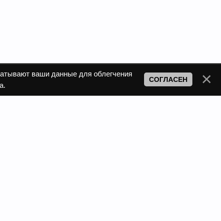
атывают ваши данные для облегчения
СОГЛАСЕН
а.
e-mail: fl-compania@mail.ru
 ответы на свои вопросы.
ции на основании изложенных
правил.