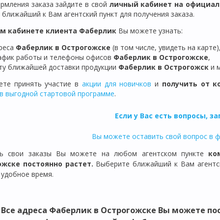
рмления заказа зайдите в свой
личный кабинет на официал
 ближайший к Вам агентский пункт для получения заказа.
ом кабинете клиента Фаберлик
Вы можете узнать:
реса
Фаберлик в Острогожске
(в том числе, увидеть на карте)
афик работы и телефоны офисов
Фаберлик в
Острогожске
,
ту ближайшей доставки продукции
Фаберлик
в Острогожск
и 
те принять участие в
акции для новичков
и
получить от к
в выгодной стартовой программе
.
Если у Вас есть вопросы, з
Вы можете оставить свой вопрос в 
ть свои заказы Вы можете на любом агентском пункте
ко
ожске постоянно растет.
Выберите ближайший к Вам агентск
 удобное время.
Все
адреса Фаберлик в Острогожске
Вы можете пос