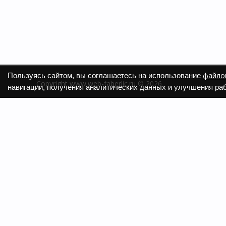
файлов
Пользуясь сайтом, вы соглашаетесь на использование
Copyright www.web-faberlic.ru © 2026
навигации, получения аналитических данных и улучшения раб
О компании
Как сдел
Контакты
Доставк
Пункты выдачи
Гарантия
Политика обработки ПД
Размеры
Политика использования cookies
Задать 
Программы лояльности
Смотрет
Сайт web-faberlic.ru не является официальным сайтом 
Все материалы, опубликованные на данном сайте, я
Политика Компании Фаберлик в отношении сайта раз