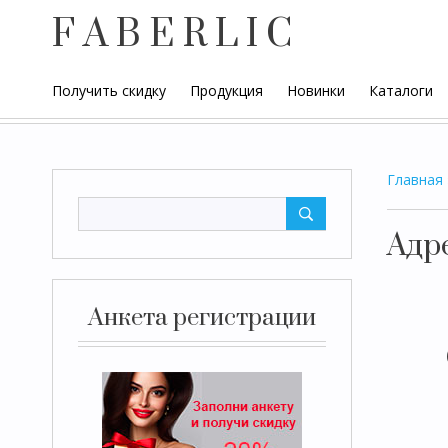
F A B E R L I C
Получить скидку
Продукция
Новинки
Каталоги
Главная
Адр
Анкета регистрации