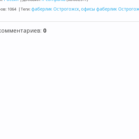
фаберлик Острогожск
офисы фаберлик Острогож
ров
:
1064
|
Теги
:
,
 комментариев
:
0