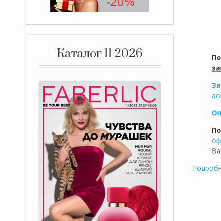
Каталог 11 2026
П
за
За
ас
Оп
По
оф
Ва
Подробн