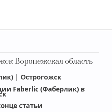
ожск Воронежская область
лик) | Острогожск
и Faberlic (Фаберлик) в
ск
конце статьи