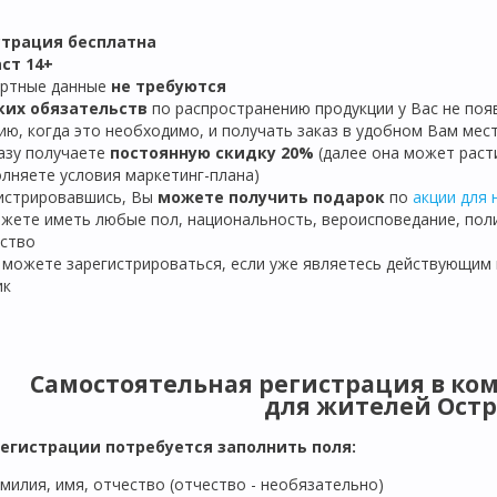
страция бе
сплатна
ст 14+
ортные данные
не требуются
ких обязательств
по распространению продукции
у Вас не по
ию, когда это необходимо, и получать заказ в удобном Вам мес
разу получаете
постоянную скидку 20%
(далее она может расти
лняете условия маркетинг-плана)
гистрировавшись, Вы
можете получить подарок
по
акции для 
ожете иметь любые пол, национальность, вероисповедание, пол
ство
е можете зарегистрироваться, если уже являетесь действующим
ик
Самостоятельная регистрация в ком
для жителей
Остр
регистрации потребуется заполнить поля:
милия, имя, отчество (отчество - необязательно)