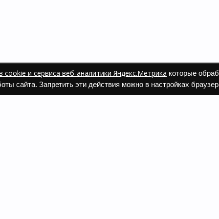
 cookie и сервиса веб-аналитики Яндекс.Метрика
которые обраб
оты сайта. Запретить эти действия можно в настройках браузер
ать заказ
а и оплата
 и возврат
 одежды и обуви
вопрос
ь каталог Фаберлик
компании Faberlic. Это проект ИП Рыжих Татьяны Александровны, 
вляются информационными и призваны помочь посетителям найти
решает использование бренда, логотипа, информации о продук