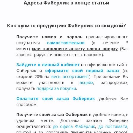
Адреса Фаберлик в конце статьи
Как купить продукцию Фаберлик со скидкой?
Получите номер и пароль
привилегированного
покупателя
самостоятельно
(в течение 5
минут)
или заполните анкету слева вверху
(Вас
зарегистрируют и вышлют sms с паролем).
Зайдите в личный кабинет
на официальном сайте
Фаберлик и
оформите свой первый заказ
(со
скидкой 20% на
весь ассортимент
). При желании Вы
можете участвовать в
акциях
, распродажах,
получать
подарки за покупки
.
Оплатите свой заказ Фаберлик
удобным Вам
способом.
Получите свой заказ Фаберлик
в удобное время, в
удобном месте. Доставка заказов Фаберлик
осуществляется:
до офиса Фаберлик
,
до постамата
,
почтой и др. способами (выберите удобный способ