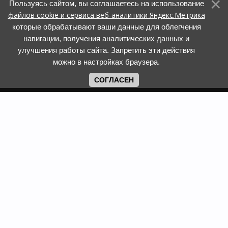
Пользуясь сайтом, вы соглашаетесь на использование
файлов cookie и сервиса веб-аналитики Яндекс.Метрика
которые обрабатывают ваши данные для облегчения
навигации, получения аналитических данных и
улучшения работы сайта. Запретить эти действия
можно в настройках браузера.
СОГЛАСЕН
Copyright www.web-faberlic.ru © 2026
Как сделать заказ
О компании
Доставка и оплата
Контакты
Гарантия и возврат
Пункты выдачи
Размеры одежды и
Политика обработки ПД
обуви
Политика
Задать вопрос
использования cookies
Смотреть каталог
Программы лояльности
Фаберлик