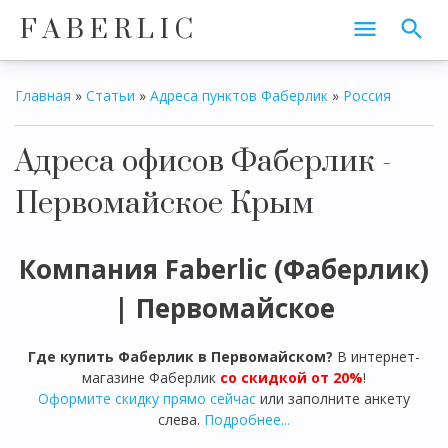
F A B E R L I C
Главная
»
Статьи
»
Адреса пунктов Фаберлик
»
Россия
Адреса офисов Фаберлик -
Первомайское Крым
Компания Faberlic (Фаберлик)
|
Первомайское
Где купить Фаберлик в
Первомайском
?
В интернет-
магазине Фаберлик
со скидкой от 20%
!
Оформите скидку прямо сейчас
или заполните анкету
слева.
Подробнее...