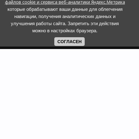
файлов cookie и сервиса веб-аналитики Яндекс.Метрика
которые обрабатывают ваши данные для облегчения
навигации, получения аналитических данных и
улучшения работы сайта. Запретить эти действия
можно в настройках браузера.
СОГЛАСЕН
Copyright www.web-faberlic.ru © 2026
Как сделать заказ
О компании
Доставка и оплата
Контакты
Гарантия и возврат
Пункты выдачи
Размеры одежды и
Политика обработки ПД
обуви
Политика
Задать вопрос
использования cookies
Смотреть каталог
Программы лояльности
Фаберлик
Сайт web-faberlic.ru не является официальным сайтом