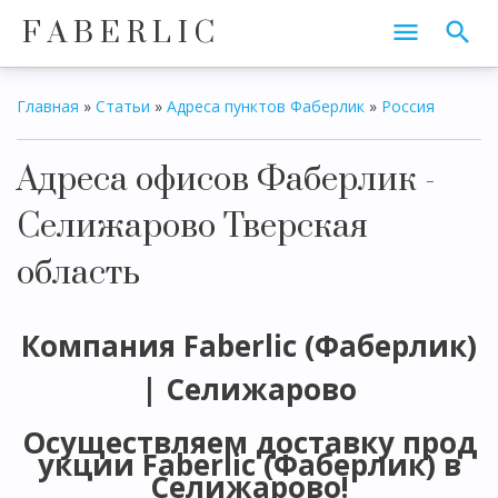
F A B E R L I C
Главная
»
Статьи
»
Адреса пунктов Фаберлик
»
Россия
Адреса офисов Фаберлик -
Селижарово Тверская
область
Компания Faberlic (Фаберлик)
| Селижарово
Осуществляем доставку прод
укции Faberlic (Фаберлик) в
Селижарово!