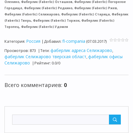
Оленино, Фаберлик (Faberlic) Осташков, Фаберлик (Faberlic) Погорелое
Городище, Фаберлик (Faberlic) Редкино, Фаберлик (Faberlic) Ржев,
Фаберлик (Faberlic) Селижарово, Фаберлик (Faberlic) Старица, Фаберлик
(Faberlic) Тверь, Фаберлик (Faberlic) Торжок, Фаберлик (Faberlic)
Торопец, Фаберлик (Faberlic) Удомля
Россия
fl-compania
Категория
:
|
Добавил
:
(07.03.2017)
фаберлик адреса Селижарово
Просмотров
:
873
|
Теги
:
,
фаберлик Селижарово тверская област
фаберлик офисы
,
Селижарово
|
Рейтинг
:
0.0
/
0
Всего комментариев
:
0