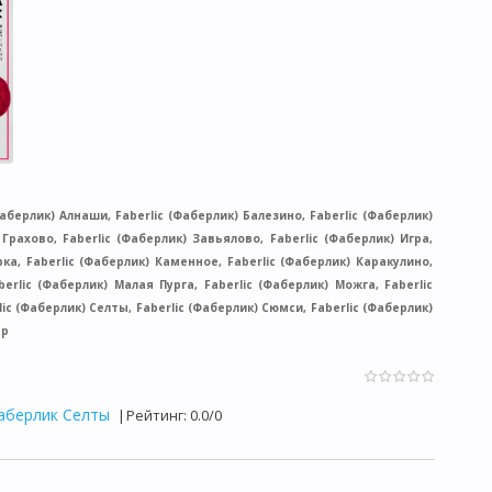
аберлик) Алнаши, Faberlic (Фаберлик) Балезино, Faberlic (Фаберлик)
 Грахово, Faberlic (Фаберлик) Завьялово, Faberlic (Фаберлик) Игра,
рка, Faberlic (Фаберлик) Каменное, Faberlic (Фаберлик) Каракулино,
berlic (Фаберлик) Малая Пурга, Faberlic (Фаберлик) Можга, Faberlic
ic (Фаберлик) Селты, Faberlic (Фаберлик) Сюмси, Faberlic (Фаберлик)
Яр
аберлик Селты
|
Рейтинг
:
0.0
/
0