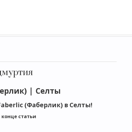
Удмуртия
берлик) | Селты
berlic (Фаберлик) в Селты!
 конце статьи