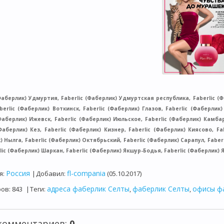
(Фаберлик) Удмуртия, Faberlic (Фаберлик) Удмуртская республика, Faberlic (Ф
berlic (Фаберлик) Воткинск, Faberlic (Фаберлик) Глазов, Faberlic (Фаберлик)
(Фаберлик) Ижевск, Faberlic (Фаберлик) Июльское, Faberlic (Фаберлик) Камба
(Фаберлик) Кез, Faberlic (Фаберлик) Кизнер, Faberlic (Фаберлик) Киясово, Fa
 Нылга, Faberlic (Фаберлик) Октябрьский, Faberlic (Фаберлик) Сарапул, Faberl
lic (Фаберлик) Шаркан, Faberlic (Фаберлик) Якшур-Бодья, Faberlic (Фаберлик) 
Россия
fl-compania
я
:
|
Добавил
:
(05.10.2017)
адреса фаберлик Селты
фаберлик Селты
офисы ф
ров
:
843
|
Теги
:
,
,
 комментариев
:
0