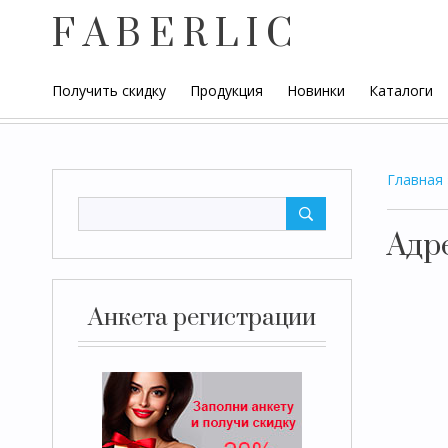
F A B E R L I C
Получить скидку
Продукция
Новинки
Каталоги
Главная
Адр
Анкета регистрации