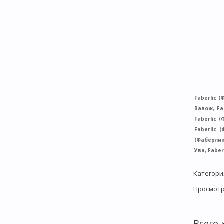
Faberlic 
Вавож, Fa
Faberlic 
Faberlic 
(Фаберлик)
Ува, Faber
Категори
Просмот
Всего