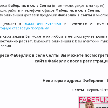
реса
Фаберлик в селе Селты
(в том числе, увидеть на карте),
афик работы и телефоны офисов
Фаберлик в
селе Селты
,
ту ближайшей доставки продукции
Фаберлик
в
Селты
и многое
е участие в
акции для новичков
и
получите от комп
годную стартовую программу
.
ь свои заказы Вы можете на любом агентском пункте
компан
постоянно растет.
Выберите ближайший к Вам агентский пункт
 время.
реса
Фаберлик в селе Селты
Вы можете посмотрет
сайте Фаберлик после регистраци
Некоторые адреса
Фаберлик - 
Селты
, Первомайска