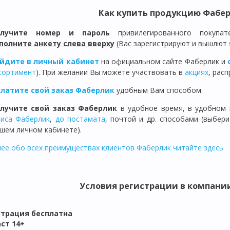
Как купить продукцию Фабер
олучите номер и пароль
привилегированного покупа
полните анкету слева вверху
(Вас зарегистрируют и вышлют 
йдите в личный кабинет
на официальном сайте Фаберлик и
сортимент
). При желании Вы можете участвовать в
акциях
, рас
латите свой заказ Фаберлик
удобным Вам способом.
лучите свой заказ Фаберлик
в удобное время, в удобном 
иса Фаберлик
,
до постамата
, почтой и др. способами (выбер
шем личном кабинете).
ее обо всех преимуществах клиентов Фаберлик читайте здесь
Условия регистрации в компании 
страция бе
сплатна
ст 14+