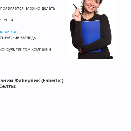
 появляется. Можно делать
, если
новичков
итические взгляды,
 консультантом компании
ании Фаберлик (Faberlic)
Селты: