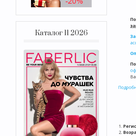
П
за
Каталог 11 2026
За
ас
Оп
По
оф
Ва
Подробн
1.
Реги
2.
Возра