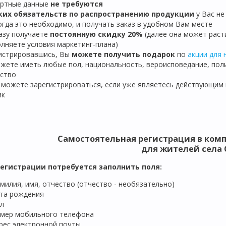
ортные данные
не требуются
ких обязательств по распространению продукции
у Вас не
когда это необходимо, и получать заказ в удобном Вам месте
разу получаете
постоянную скидку 20%
(далее она может расти
лняете условия маркетинг-плана)
гистрировавшись, Вы
можете получить подарок
по
акции для 
ожете иметь любые пол, национальность, вероисповедание, пол
ство
е можете зарегистрироваться, если уже являетесь действующим
ик
Самостоятельная регистрация в комп
для жителей села 
регистрации потребуется заполнить поля:
милия, имя, отчество (отчество - необязательно)
та рождения
л
мер мобильного телефона
рес электронной почты