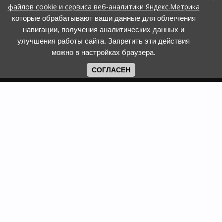
файлов cookie и сервиса веб-аналитики Яндекс.Метрика
которые обрабатывают ваши данные для облегчения
навигации, получения аналитических данных и
улучшения работы сайта. Запретить эти действия
можно в настройках браузера.
СОГЛАСЕН
Copyright www.web-faberlic.ru © 2026
Как сделать заказ
О компании
Доставка и оплата
Контакты
Гарантия и возврат
Пункты выдачи
Размеры одежды и
Политика обработки ПД
обуви
Политика
Задать вопрос
использования cookies
Смотреть каталог
Программы лояльности
Фаберлик