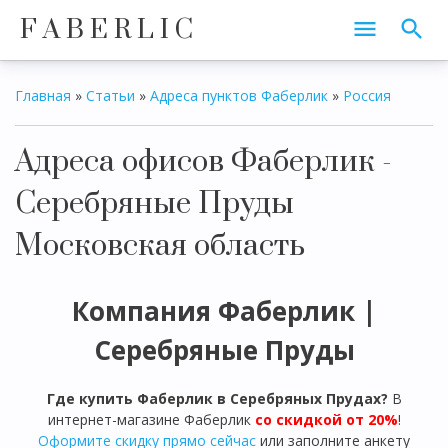
F A B E R L I C
Главная
»
Статьи
»
Адреса пунктов Фаберлик
»
Россия
Адреса офисов Фаберлик -
Серебряные Пруды
Московская область
Компания Фаберлик |
Серебряные Пруды
Где купить Фаберлик в
Серебряных Прудах
?
В
интернет-магазине Фаберлик
со скидкой от 20%
!
Оформите скидку прямо сейчас
или заполните анкету