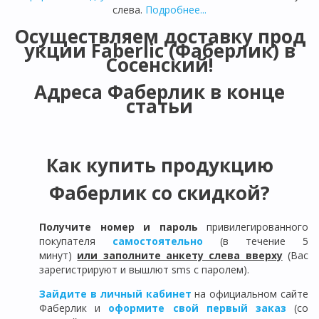
слева.
Подробнее...
Осуществляем доставку прод
укции Faberlic (Фаберлик) в
Сосенский
!
Адреса Фаберлик в конце
статьи
Как купить продукцию
Фаберлик со скидкой?
Получите номер и пароль
привилегированного
покупателя
самостоятельно
(в течение 5
минут)
или заполните анкету слева вверху
(Вас
зарегистрируют и вышлют sms с паролем).
Зайдите в личный кабинет
на официальном сайте
Фаберлик и
оформите свой первый заказ
(со