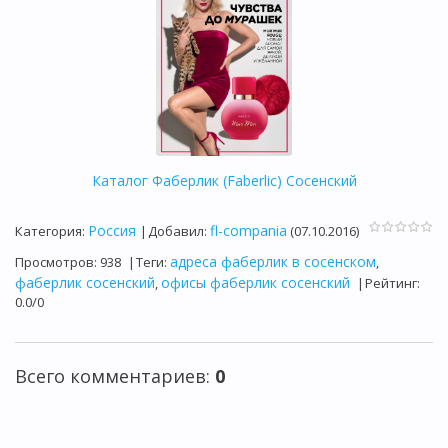
Каталог Фаберлик (Faberlic) Сосенский
Россия
fl-compania
Категория
:
|
Добавил
:
(07.10.2016)
адреса фаберлик в сосенском
Просмотров
:
938
|
Теги
:
,
фаберлик сосенский
офисы фаберлик сосенский
,
|
Рейтинг
:
0.0
/
0
Всего комментариев
:
0