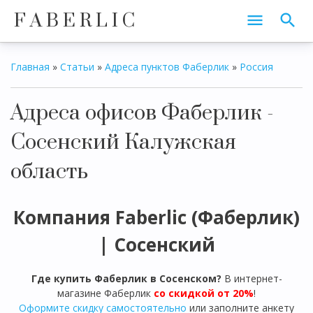
F A B E R L I C
Главная
»
Статьи
»
Адреса пунктов Фаберлик
»
Россия
Адреса офисов Фаберлик -
Сосенский Калужская
область
Компания Faberlic (Фаберлик)
|
Сосенский
Где купить Фаберлик в
Сосенском?
В интернет-
магазине Фаберлик
со скидкой от 20%
!
Оформите скидку самостоятельно
или заполните анкету