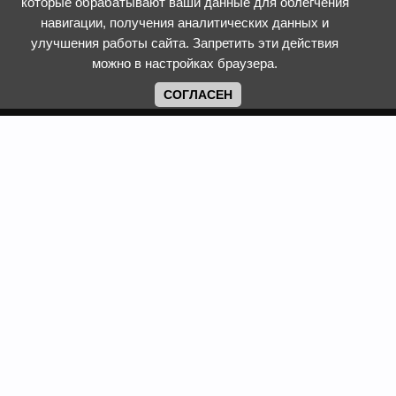
которые обрабатывают ваши данные для облегчения
навигации, получения аналитических данных и
улучшения работы сайта. Запретить эти действия
можно в настройках браузера.
СОГЛАСЕН
Copyright www.web-faberlic.ru © 2026
Как сделать заказ
О компании
Доставка и оплата
Контакты
Гарантия и возврат
Пункты выдачи
Размеры одежды и
Политика обработки ПД
обуви
Политика
Задать вопрос
использования cookies
Смотреть каталог
Программы лояльности
Фаберлик
Сайт web-faberlic.ru не является официальным сайтом
компании Faberlic. Это проект ИП Рыжих Татьяны