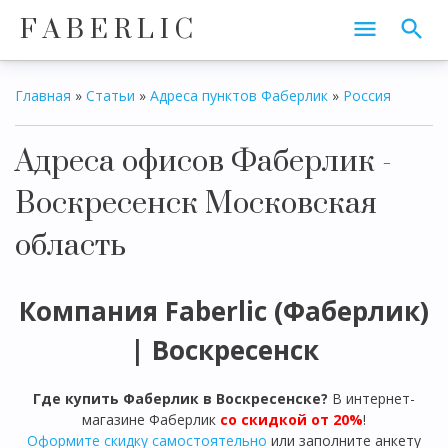
F A B E R L I C
Главная
»
Статьи
»
Адреса пунктов Фаберлик
»
Россия
Адреса офисов Фаберлик -
Воскресенск Московская
область
Компания Faberlic (Фаберлик)
| Воскресенск
Где купить Фаберлик в Воскресенске?
В интернет-
магазине Фаберлик
со скидкой от 20%
!
Оформите скидку самостоятельно
или заполните анкету