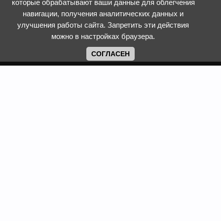
которые обрабатывают ваши данные для облегчения
навигации, получения аналитических данных и
улучшения работы сайта. Запретить эти действия
можно в настройках браузера.
СОГЛАСЕН
Copyright www.web-faberlic.ru © 2026
Как сделать заказ
О компании
Доставка и оплата
Контакты
Гарантия и возврат
Пункты выдачи
Размеры одежды и
Политика обработки ПД
обуви
Политика
Задать вопрос
использования cookies
Смотреть каталог
Программы лояльности
Фаберлик
Сайт web-faberlic.ru не является официальным сайтом
компании Faberlic. Это проект ИП Рыжих Татьяны