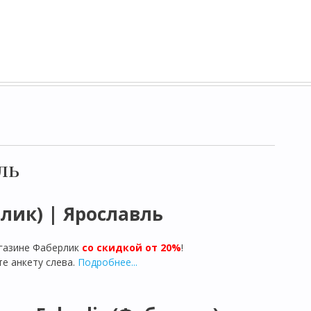
ль
рлик) | Ярославль
газине Фаберлик
со скидкой от 20%
!
е анкету слева.
Подробнее...