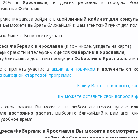
ой 20%
в Ярославле
, в других регионах и городах Рос
омпании Фаберлик.
рмления заказа зайдите в свой
личный кабинет для консул
е Вы можете выбрать ближайший к Вам агентский пункт для полу
м кабинете Вы можете узнать:
реса
Фаберлик в
Ярославле
(в том числе, увидеть на карте),
афик работы и телефоны офисов
Фаберлик в
Ярославле
,
ту ближайшей доставки продукции
Фаберлик
в
Ярославль
и мн
те принять участие в
акции для новичков
и
получить от к
в выгодной стартовой программе
.
Если у Вас есть вопросы, за
Вы можете оставить свой вопрос в 
ть свои заказы Вы можете на любом агентском пункте
ко
вле
постоянно растет.
Выберите ближайший к Вам агентски
 удобное время.
дреса Фаберлик в Ярославле
Вы можете посмотреть