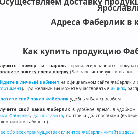
Осуществляем доставку продукци
Ярославл
Адреса Фаберлик в 
Как купить продукцию Фаб
олучите номер и пароль
привилегированного покупа
полните анкету слева вверху
(Вас зарегистрируют и вышлют 
йдите в личный кабинет
на официальном сайте Фаберлик и
сортимент
). При желании Вы можете участвовать в
акциях
, рас
латите свой заказ Фаберлик
удобным Вам способом.
лучите свой заказ Фаберлик
в удобное время, в удобном 
иса Фаберлик
,
до постамата
, почтой и др. способами (выбер
шем личном кабинете).
ее обо всех преимуществах клиентов Фаберлик читайте здесь