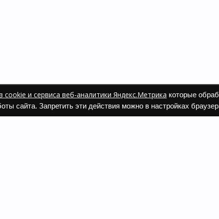
 cookie и сервиса веб-аналитики Яндекс.Метрика
которые обраб
оты сайта. Запретить эти действия можно в настройках браузер
ать заказ
а и оплата
 и возврат
 одежды и обуви
вопрос
ь каталог Фаберлик
компании Faberlic. Это проект ИП Рыжих Татьяны Александровны, 
вляются информационными и призваны помочь посетителям найти