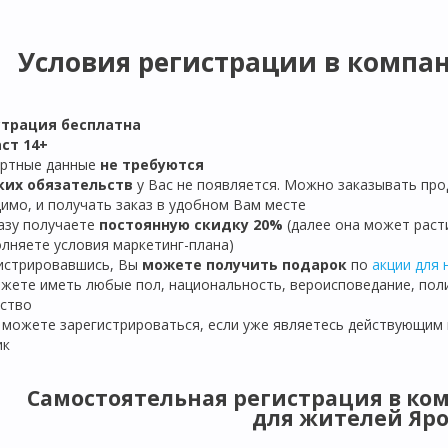
Условия регистрации в компани
страция бе
сплатна
ст 14+
ортные данные
не требуются
ких обязательств
у Вас не появляется. Можно заказывать про
имо, и получать заказ в удобном Вам месте
разу получаете
постоянную скидку 20%
(далее она может расти
лняете условия маркетинг-плана)
гистрировавшись, Вы
можете получить подарок
по
акции для 
ожете иметь любые пол, национальность, вероисповедание, пол
ство
е можете зарегистрироваться, если уже являетесь действующим
ик
Самостоятельная регистрация в ком
для жителей Яро