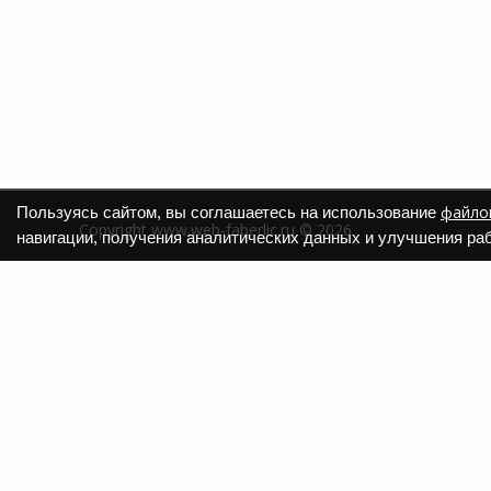
файлов
Пользуясь сайтом, вы соглашаетесь на использование
Copyright www.web-faberlic.ru © 2026
навигации, получения аналитических данных и улучшения раб
О компании
Как сдел
Контакты
Доставк
Пункты выдачи
Гарантия
Политика обработки ПД
Размеры
Политика использования cookies
Задать 
Программы лояльности
Смотрет
Сайт web-faberlic.ru не является официальным сайтом 
Все материалы, опубликованные на данном сайте, я