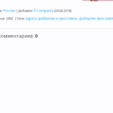
Россия
fl-compania
я
:
|
Добавил
:
(24.04.2016)
адреса фабрелик в ярославле
фаберлик ярослав
ров
:
2992
|
Теги
:
,
 комментариев
:
0