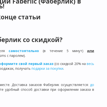
и Faberlic (Фаберлик) в
ь!
конце статьи
ерлик со скидкой?
теля
самостоятельно
(в течение 5 минут)
или
sms с паролем).
оформите свой первый заказ
(со скидкой 20% на
весь
продажах, получать
подарки за покупки
.
месте. Доставка заказов Фаберлик осуществляется:
до
ите удобный способ доставки при оформлении заказа в