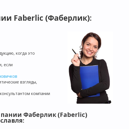
и Faberlic (Фаберлик):
дукцию, когда это
, если
новичков
итические взгляды,
 консультантом компании
пании Фаберлик (Faberlic)
славля: