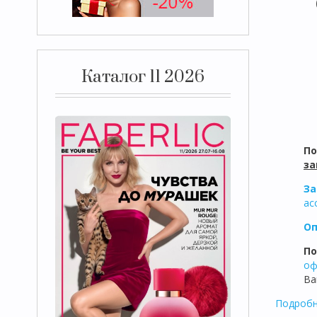
Каталог 11 2026
П
за
За
ас
Оп
По
оф
Ва
Подробн