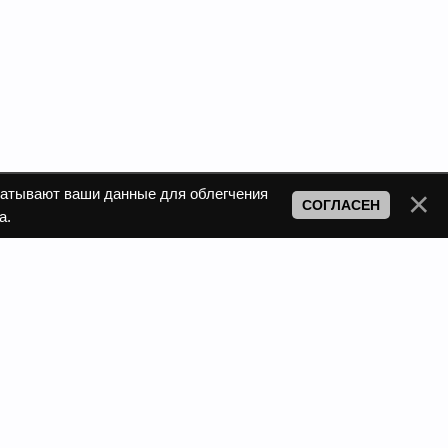
атывают ваши данные для облегчения
СОГЛАСЕН
а.
e-mail: fl-compania@mail.ru
 ответы на свои вопросы.