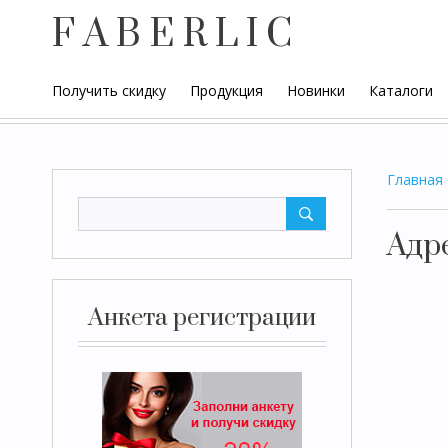
F A B E R L I C
Получить скидку
Продукция
Новинки
Каталоги
Главная
Адр
Анкета регистрации